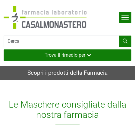
Salta al contenuto principale
Indietro
Indietro
Indietro
Indietro
Indietro
dell'organismo
e
i
i e muscoli
Trova il rimedio per
utaneo
Scopri i prodotti della Farmacia
nverno
ia
Le Maschere consigliate dalla
i
nostra farmacia
sione
a
e