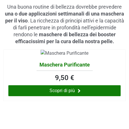
 e drenaggio
Una buona routine di bellezza dovrebbe prevedere
una o due applicazioni settimanali di una maschera
itarie
per il viso
. La ricchezza di principi attivi e la capacità
testino
di farli penetrare in profondità nell’epidermide
afer
rendono le
maschere di bellezza dei booster
spiratorie
efficacissimi per la cura della nostra pelle.
ock
Maschera Purificante
abili
9,50 €
i
Scopri di più
balsamo
eo
utivi