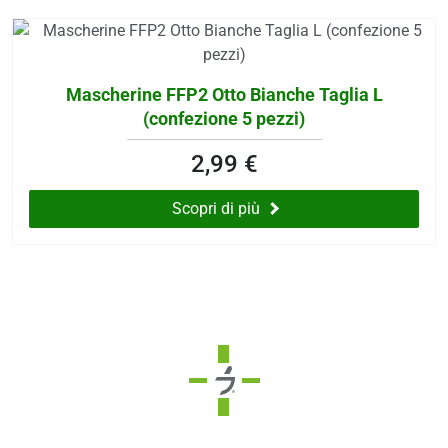
 e drenaggio
itarie
Mascherine FFP2 Otto Bianche Taglia L
testino
afer
(confezione 5 pezzi)
spiratorie
ock
2,99 €
Scopri di più
abili
i
balsamo
eo
utivi