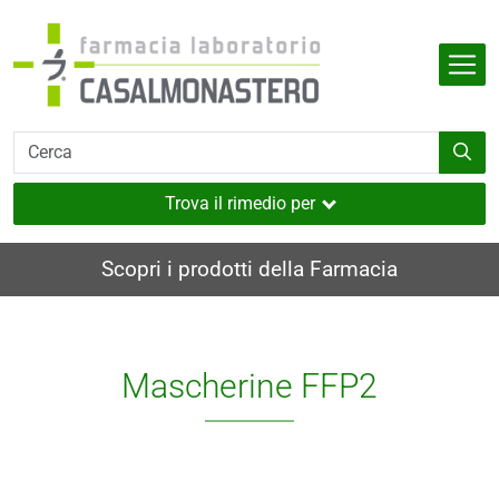
Salta al contenuto principale
Indietro
Indietro
Indietro
Indietro
Indietro
dell'organismo
e
i
i e muscoli
Trova il rimedio per
utaneo
Scopri i prodotti della Farmacia
nverno
ia
Mascherine FFP2
i
sione
a
e
.