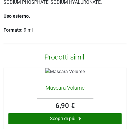
i
SODIUM PHOSPHATE, SODIUM HYALURONATE.
more
Uso esterno.
Formato:
9 ml
erici
psico-fisico
Prodotti simili
occhi
dagli insetti
Mascara Volume
6,90 €
Scopri di più