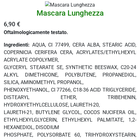
 e drenaggio
Mascara Lunghezza
itarie
6,90 €
testino
Oftalmologicamente testato.
afer
spiratorie
Ingredienti:
AQUA, CI 77499, CERA ALBA, STEARIC ACID,
ock
COPERNICIA CERIFERA CERA, ACRYLATES/ETHYLHEXYL
ACRYLATE COPOLYMER,
GLYCERYL STEARATE SE, SYNTHETIC BEESWAX, C20-24
ALKYL DIMETHICONE, POLYBUTENE, PROPANEDIOL,
abili
SILICA, AMINOMETHYL PROPANOL,
PHENOXYETHANOL, CI 77266, C18-36 ACID TRIGLYCERIDE,
i
DISTEARYL ETHER, TRIBEHENIN,
balsamo
HYDROXYETHYLCELLULOSE, LAURETH-20,
eo
LAURETH-21, BUTYLENE GLYCOL, COCOS NUCIFERA OIL,
utivi
ETHYLHEXYLGLYCERIN, ETHYLHEXYL PALMITATE, 1,2-
HEXANEDIOL, DISODIUM
PHOSPHATE, POLYSORBATE 60, TRIHYDROXYSTEARIN,