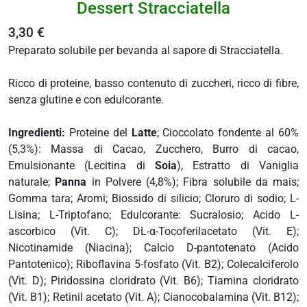
Dessert Stracciatella
 e drenaggio
3,30 €
itarie
Preparato solubile per bevanda al sapore di Stracciatella.
testino
afer
Ricco di proteine, basso contenuto di zuccheri, ricco di fibre,
spiratorie
senza glutine e con edulcorante.
ock
Ingredienti:
Proteine del
Latte
; Cioccolato fondente al 60%
(5,3%): Massa di Cacao, Zucchero, Burro di cacao,
abili
Emulsionante (Lecitina di
Soia
), Estratto di Vaniglia
naturale;
Panna
in Polvere (4,8%); Fibra solubile da mais;
Gomma tara; Aromi; Biossido di silicio; Cloruro di sodio; L-
i
Lisina; L-Triptofano; Edulcorante: Sucralosio; Acido L-
balsamo
ascorbico (Vit. C); DL-α-Tocoferilacetato (Vit. E);
eo
Nicotinamide (Niacina); Calcio D-pantotenato (Acido
utivi
Pantotenico); Riboflavina 5-fosfato (Vit. B2); Colecalciferolo
(Vit. D); Piridossina cloridrato (Vit. B6); Tiamina cloridrato
(Vit. B1); Retinil acetato (Vit. A); Cianocobalamina (Vit. B12);