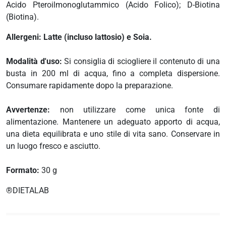
i
Acido Pteroilmonoglutammico (Acido Folico); D-Biotina
more
(Biotina).
Allergeni: Latte (incluso lattosio) e Soia.
erici
Modalità d'uso:
Si consiglia di sciogliere il contenuto di una
busta in 200 ml di acqua, fino a completa dispersione.
psico-fisico
Consumare rapidamente dopo la preparazione.
occhi
Avvertenze:
non utilizzare come unica fonte di
alimentazione. Mantenere un adeguato apporto di acqua,
una dieta equilibrata e uno stile di vita sano. Conservare in
dagli insetti
un luogo fresco e asciutto.
Formato:
30 g
®DIETALAB